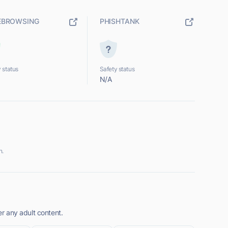
EBROWSING
PHISHTANK
 status
Safety status
N/A
n.
er any adult content.