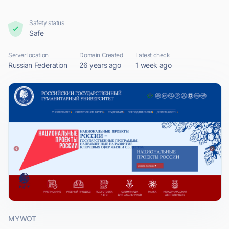
Safety status
Safe
Server location
Domain Created
Latest check
Russian Federation
26 years ago
1 week ago
MYWOT