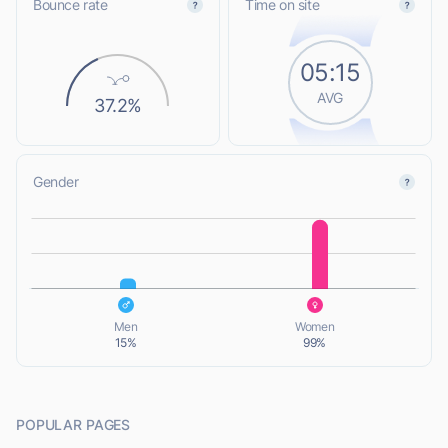
Bounce rate
Time on site
05:15
AVG
37.2%
Gender
L
L
Men
Women
15%
99%
POPULAR PAGES