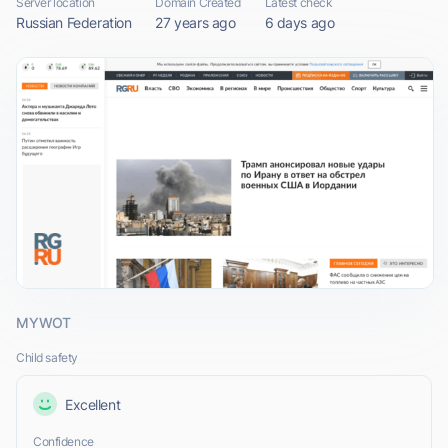
Server location
Domain Created
Latest check
Russian Federation
27 years ago
6 days ago
MYWOT
Child safety
Excellent
Confidence