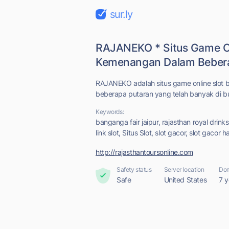
sur.ly
RAJANEKO * Situs Game On
Kemenangan Dalam Bebera
RAJANEKO adalah situs game online slot
beberapa putaran yang telah banyak di bu
Keywords:
banganga fair jaipur, rajasthan royal drin
link slot, Situs Slot, slot gacor, slot gacor
http://rajasthantoursonline.com
Safety status
Server location
Dom
Safe
United States
7 y