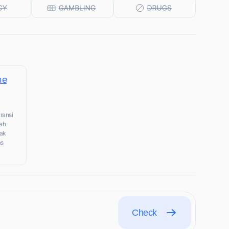
ne
ransi
ah
yak
as
Check