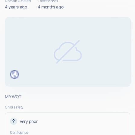
Domain Created
Latest check
4 years ago
4 months ago
MYWOT
Child safety
Very poor
Confidence