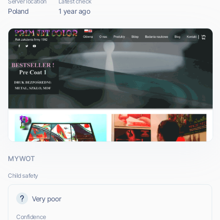
Server location
Latest check
Poland
1 year ago
MYWOT
Child safety
Very poor
Confidence