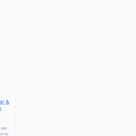
ar &
o
a
 toto
uk ke