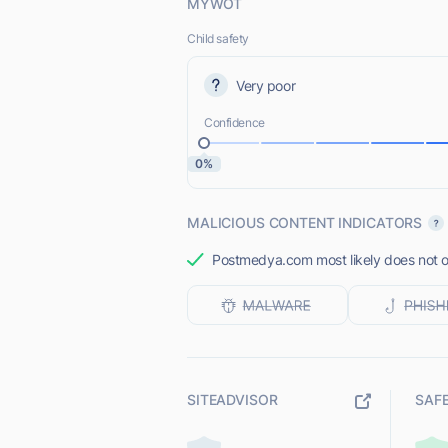
MYWOT
Child safety
Very poor
Confidence
0%
MALICIOUS CONTENT INDICATORS
Postmedya.com most likely does not of
SITEADVISOR
SAF