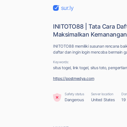
sur.ly
INITOTO88 | Tata Cara Daft
Maksimalkan Kemanangan
INITOTO88 memiliki susunan rencana baik
daftar dan ingin login mencoba bermain 
Keywords:
situs togel, link togel, situs toto, pengertia
https://postmedya.com
Safety status
Server location
Dom
Dangerous
United States
19