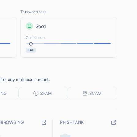
Trustworthiness
Good
Confidence
6%
fer any malicious content.
EBROWSING
PHISHTANK