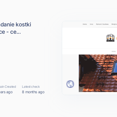
danie kostki
e - ce...
in Created
Latest check
ears ago
8 months ago