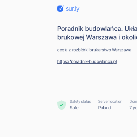
sur.ly
Poradnik budowlańca. Ukła
brukowej Warszawa i okolic
cegła z rozbiórki,brukarstwo Warszawa
https://poradnik-budowlanca.pl
Safety status
Server location
Doma
Safe
Poland
7 y