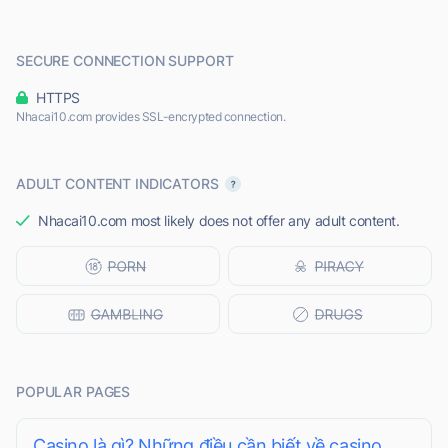
SECURE CONNECTION SUPPORT
HTTPS
Nhacai10.com provides SSL-encrypted connection.
ADULT CONTENT INDICATORS
Nhacai10.com most likely does not offer any adult content.
POPULAR PAGES
Casino là gì? Những điều cần biết về casino