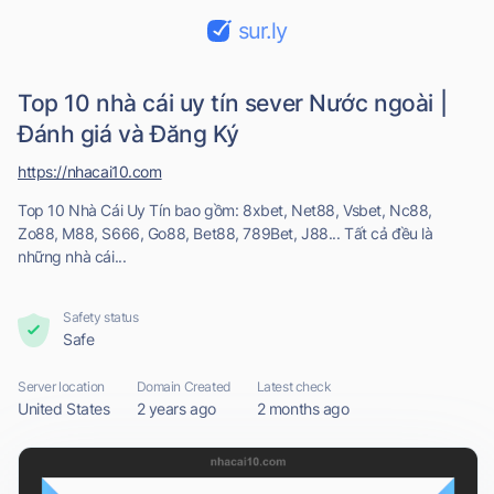
sur.ly
Top 10 nhà cái uy tín sever Nước ngoài |
Đánh giá và Đăng Ký
https://nhacai10.com
Top 10 Nhà Cái Uy Tín bao gồm: 8xbet, Net88, Vsbet, Nc88,
Zo88, M88, S666, Go88, Bet88, 789Bet, J88... Tất cả đều là
những nhà cái...
Safety status
Safe
Server location
Domain Created
Latest check
United States
2 years ago
2 months ago