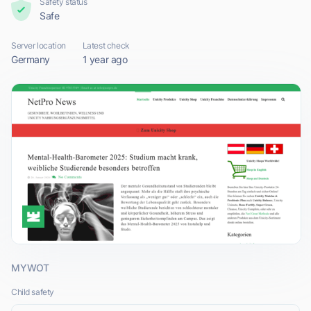
Safety status
Safe
Server location
Latest check
Germany
1 year ago
MYWOT
Child safety