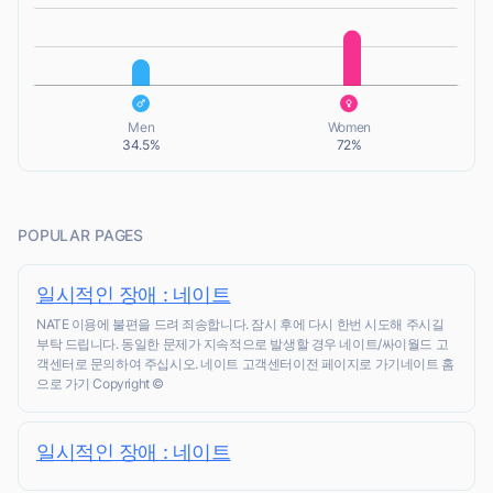
L
L
Men
Women
34.5%
72%
POPULAR PAGES
일시적인 장애 : 네이트
NATE 이용에 불편을 드려 죄송합니다. 잠시 후에 다시 한번 시도해 주시길
부탁 드립니다. 동일한 문제가 지속적으로 발생할 경우 네이트/싸이월드 고
객센터로 문의하여 주십시오. 네이트 고객센터이전 페이지로 가기네이트 홈
으로 가기 Copyright ©
일시적인 장애 : 네이트