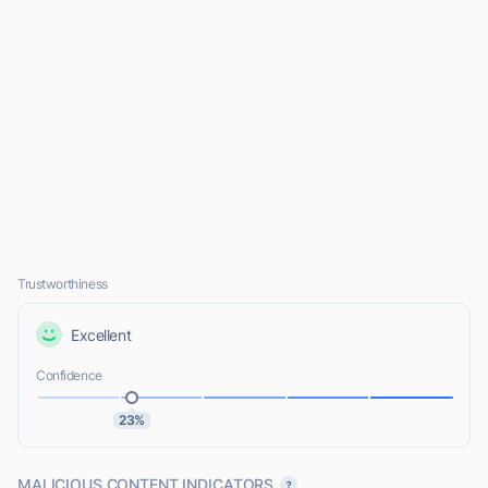
Trustworthiness
Excellent
Confidence
23%
MALICIOUS CONTENT INDICATORS