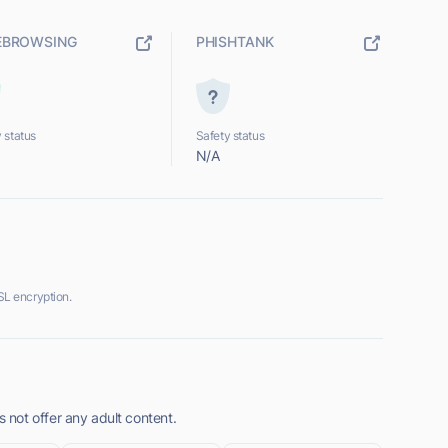
EBROWSING
PHISHTANK
 status
Safety status
N/A
L encryption.
not offer any adult content.