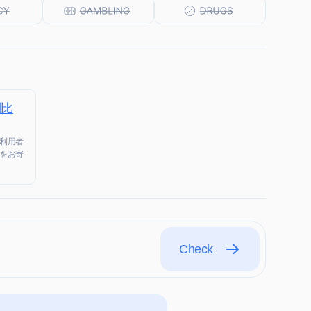
判比
利用者
をお寄
Check