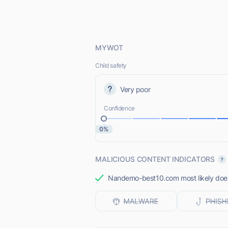
MYWOT
Child safety
Very poor
Confidence
0%
MALICIOUS CONTENT INDICATORS
Nandemo-best10.com most likely does 