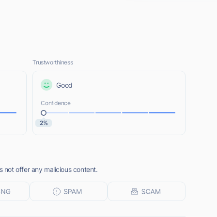
Trustworthiness
Good
Confidence
2%
not offer any malicious content.