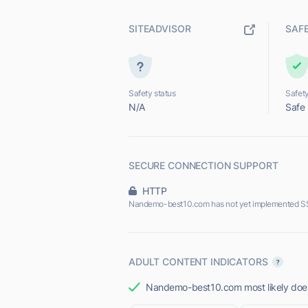
SITEADVISOR
SAF
Safety status
Safety
N/A
Safe
SECURE CONNECTION SUPPORT
HTTP
Nandemo-best10.com has not yet implemented SS
ADULT CONTENT INDICATORS
Nandemo-best10.com most likely does 