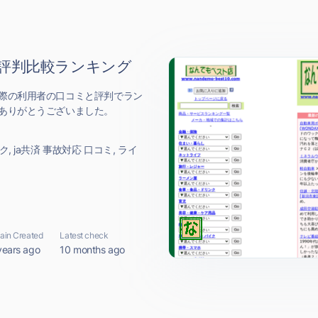
ミ評判比較ランキング
際の利用者の口コミと評判でラン
ありがとうございました。
ク, ja共済 事故対応 口コミ, ライ
in Created
Latest check
years ago
10 months ago