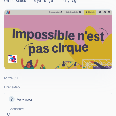
United States
16 years ago
4 days ago
MYWOT
Child safety
Very poor
Confidence