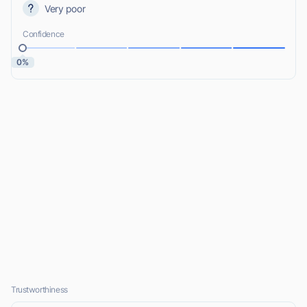
Very poor
Confidence
0%
Trustworthiness