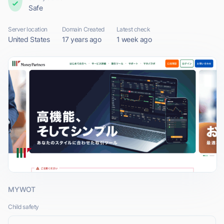
Safe
Server location
Domain Created
Latest check
United States
17 years ago
1 week ago
MYWOT
Child safety