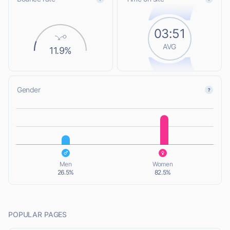
03:51
AVG
11.9%
Gender
L
L
Men
Women
26.5%
82.5%
POPULAR PAGES