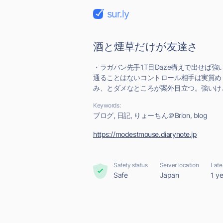
sur.ly
酒と煙草だけが友達さ
・ラガバン先手1T目Daze構えで出せば
通ることはないコントロール相手は実質め
み、とダメなところが案外目立つ。強いけどDea
Keywords:
ブログ, 日記, りょーちん＠Brion, blog
https://modestmouse.diarynote.jp
Safety status
Server location
Late
Safe
Japan
1 y