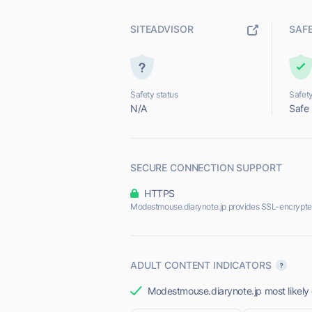
SITEADVISOR
SAF
Safety status
Safety
N/A
Safe
SECURE CONNECTION SUPPORT
HTTPS
Modestmouse.diarynote.jp provides SSL-encrypte
ADULT CONTENT INDICATORS
Modestmouse.diarynote.jp most likely 