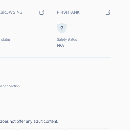
EBROWSING
PHISHTANK
 status
Safety status
N/A
d connection.
does not offer any adult content.