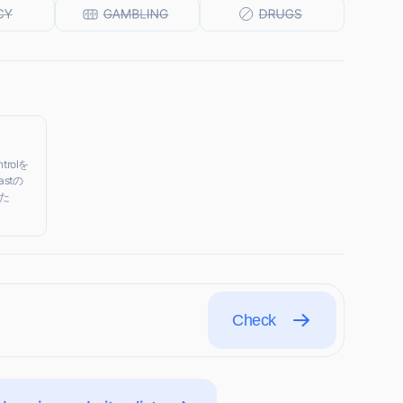
trolを
stの
た
Check