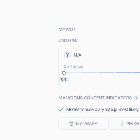
MYWOT
Child safety
N/A
Confidence
0%
MALICIOUS CONTENT INDICATORS
Modestmouse.diarynote.jp most likely 