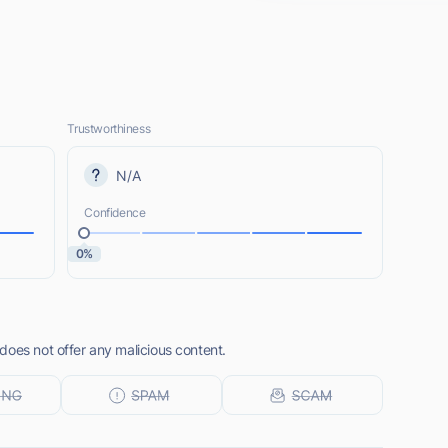
Trustworthiness
N/A
Confidence
0%
does not offer any malicious content.