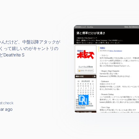
強いんだけど、中盤以降アタックが
くって嬉しいのがキャントリの
thrite S
st check
ear ago