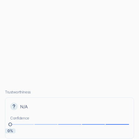
Trustworthiness
N/A
Confidence
0%