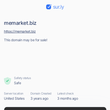
sur.ly
memarket.biz
https://memarket.biz
This domain may be for sale!
Safety status
Safe
Server location
Domain Created
Latest check
United States
3 years ago
3 months ago