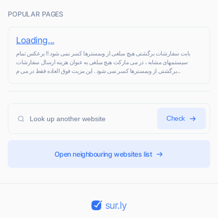
POPULAR PAGES
Loading...
بابت سفارشات برگشتی هیچ مبلغی از وبمسترها کسر نمی شود !! برعکس تمام
سیستمهای مشابه ، در می مارکت هیچ مبلغی به عنوان هزینه ارسال سفارشات
برگشتی از وبمسترها کسر نمی شود . این مزیت فوق العاده فقط در می م...
Check
Open neighbouring websites list
sur.ly