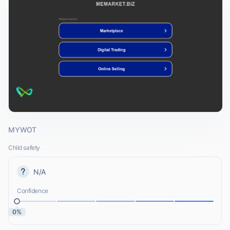
MYWOT
Child safety
N/A
Confidence
0%