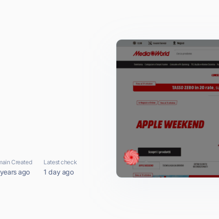
ain Created
Latest check
 years ago
1 day ago