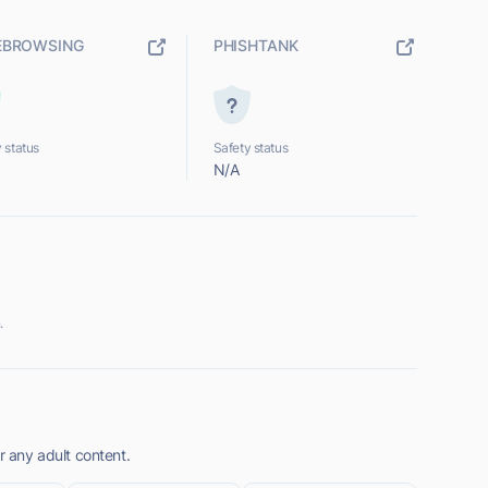
EBROWSING
PHISHTANK
 status
Safety status
N/A
.
r any adult content.