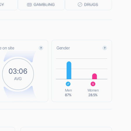
 on site
Gender
L
03:06
AVG
L
Men
Women
87%
28.5%