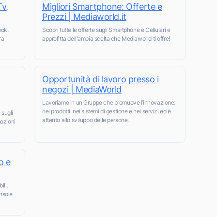
Tv,
Migliori Smartphone: Offerte e
Prezzi | Mediaworld.it
ook,
Scopri tutte le offerte sugli Smartphone e Cellulari e
ra
approfitta dell'ampia scelta che Mediaworld ti offre!
Opportunità di lavoro presso i
negozi | MediaWorld
Lavoriamo in un Gruppo che promuove l’innovazione:
nei prodotti, nei sistemi di gestione e nei servizi ed è
 sugli
attento allo sviluppo delle persone.
mozioni
o e
ili.
onsole