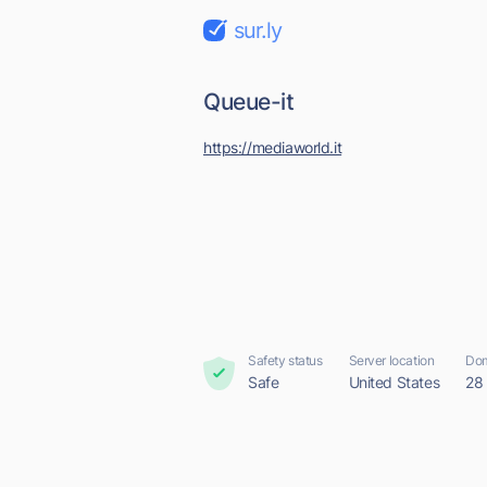
sur.ly
Queue-it
https://mediaworld.it
Safety status
Server location
Dom
Safe
United States
28