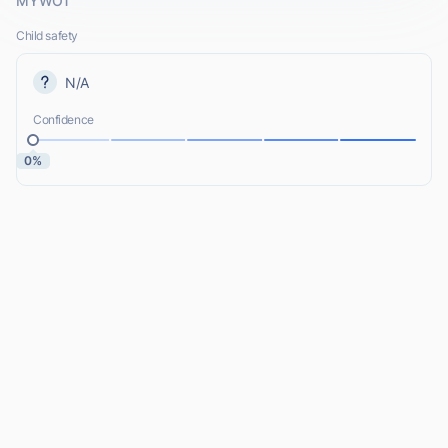
MYWOT
Child safety
N/A
Confidence
0%