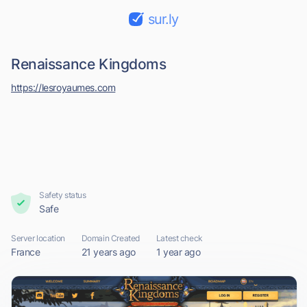
sur.ly
Renaissance Kingdoms
https://lesroyaumes.com
Safety status
Safe
Server location
Domain Created
Latest check
France
21 years ago
1 year ago