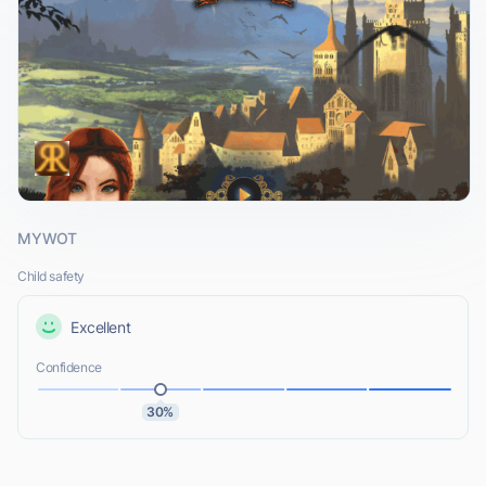
MYWOT
Child safety
Excellent
Confidence
30%