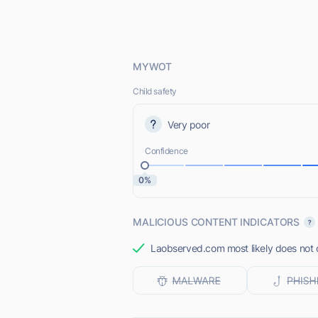
MYWOT
Child safety
Very poor
Confidence
0%
MALICIOUS CONTENT INDICATORS
Laobserved.com most likely does not o