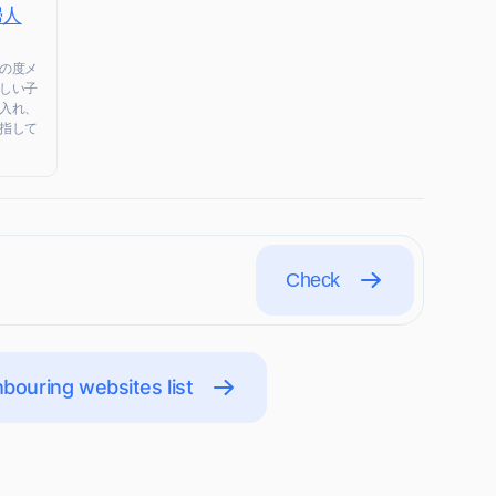
婦人
の度メ
しい子
入れ、
指して
Check
bouring websites list