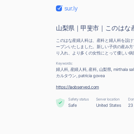
sur.ly
山梨県｜甲斐市｜このはな
このはな産婦人科は、産科と婦人科を設け
ープンいたしました。新しい子供の産み方
り入れ、より多くの女性にとって優しい病
Keywords:
婦人科, 産婦人科, 産科, 山梨県, mirthala salin
カルタウン, patricia govea
https://laobserved.com
Safety status
Server location
Dom
Safe
United States
23