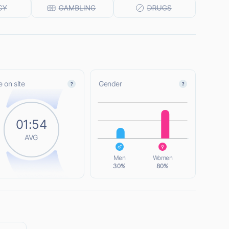
 on site
Gender
L
01:54
AVG
L
Men
Women
30%
80%