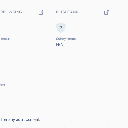
EBROWSING
PHISHTANK
 status
Safety status
N/A
ion.
ffer any adult content.