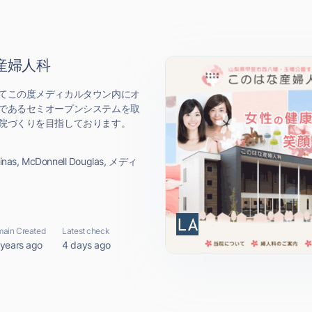
産婦人科
てこの度メディカルタウン内にオ
であるセミオープンシステムを取
院づくりを目指しております。
as, McDonnell Douglas, メディ
ain Created
Latest check
 years ago
4 days ago