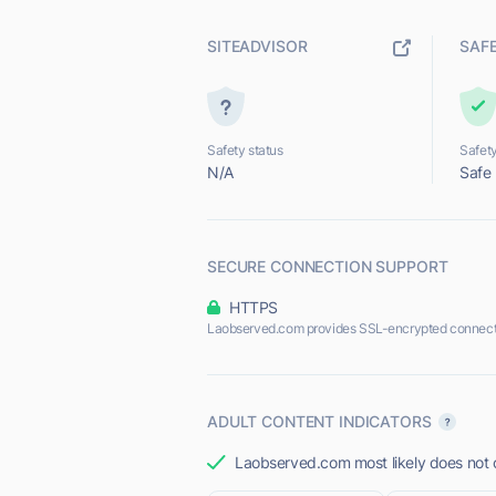
SITEADVISOR
SAF
Safety status
Safety
N/A
Safe
SECURE CONNECTION SUPPORT
HTTPS
Laobserved.com provides SSL-encrypted connect
ADULT CONTENT INDICATORS
Laobserved.com most likely does not o