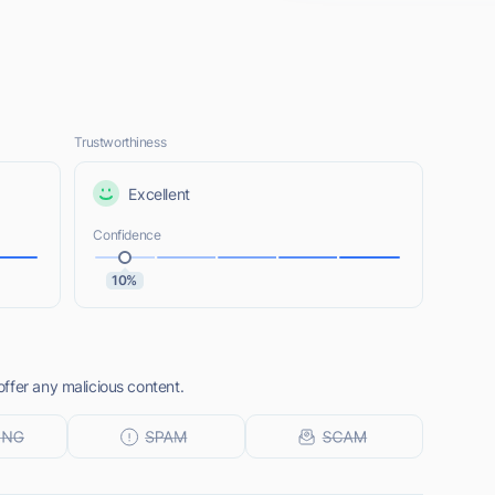
Trustworthiness
Excellent
Confidence
10%
ffer any malicious content.