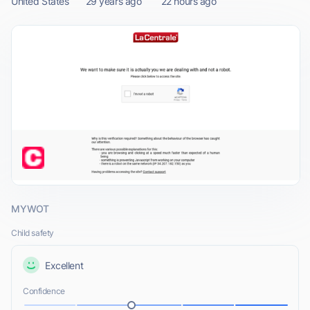
United States
29 years ago
22 hours ago
MYWOT
Child safety
Excellent
Confidence