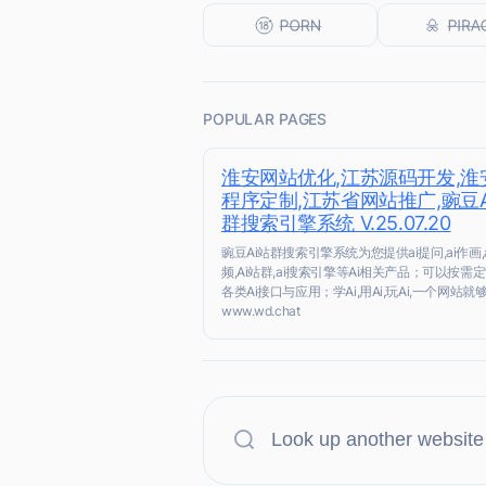
POPULAR PAGES
淮安网站优化,江苏源码开发,淮
程序定制,江苏省网站推广,豌豆A
群搜索引擎系统 V.25.07.20
豌豆Ai站群搜索引擎系统为您提供ai提问,ai作画,
频,Ai站群,ai搜索引擎等Ai相关产品；可以按需
各类Ai接口与应用；学Ai,用Ai,玩Ai,一个网站就够
www.wd.chat