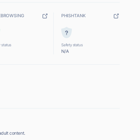
EBROWSING
PHISHTANK
 status
Safety status
N/A
adult content.