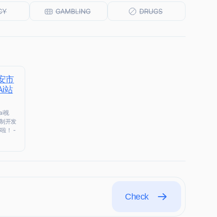
安市
i站
ai视
定制开发
啦！ -
Check