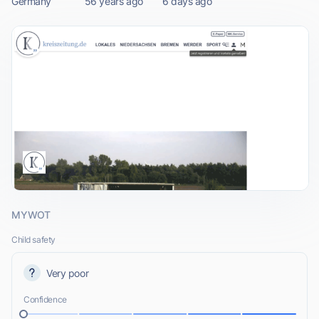
Germany
56 years ago
6 days ago
MYWOT
Child safety
Very poor
Confidence