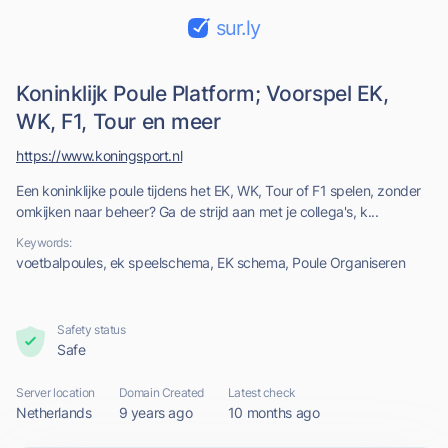
sur.ly
Koninklijk Poule Platform; Voorspel EK,
WK, F1, Tour en meer
https://www.koningsport.nl
Een koninklijke poule tijdens het EK, WK, Tour of F1 spelen, zonder
omkijken naar beheer? Ga de strijd aan met je collega's, k...
Keywords:
voetbalpoules, ek speelschema, EK schema, Poule Organiseren
Safety status
Safe
Server location
Domain Created
Latest check
Netherlands
9 years ago
10 months ago