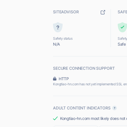
SITEADVISOR
SAF
Safety status
Safety
N/A
Safe
SECURE CONNECTION SUPPORT
HTTP
Kongtiao-hn.com has not yet implemented SSL en
ADULT CONTENT INDICATORS
Kongtiao-hn.com most likely does not o