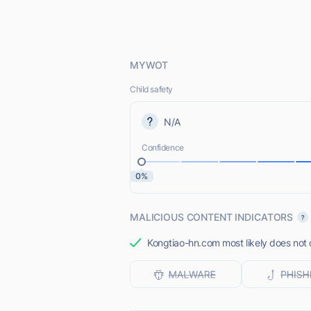
MYWOT
Child safety
N/A
Confidence
0%
MALICIOUS CONTENT INDICATORS
Kongtiao-hn.com most likely does not o