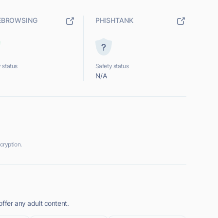
EBROWSING
PHISHTANK
 status
Safety status
N/A
cryption.
ffer any adult content.