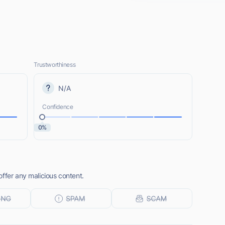
Trustworthiness
N/A
Confidence
0%
ffer any malicious content.