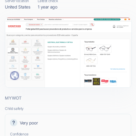
Server location
Latest check
United States
1 year ago
MYWOT
Child safety
Very poor
Confidence