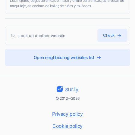
Los mejores juegos de chicas en flash y online para chicas, para vestir, de
maquillaje, de cocinar, de bailar, de niñas y muñecas...
Check
Open neighbouring websites list
sur.ly
© 2012—2026
Privacy policy
Cookie policy