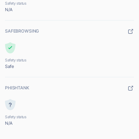
Safety status
N/A
SAFEBROWSING
Safety status
Safe
PHISHTANK
Safety status
N/A