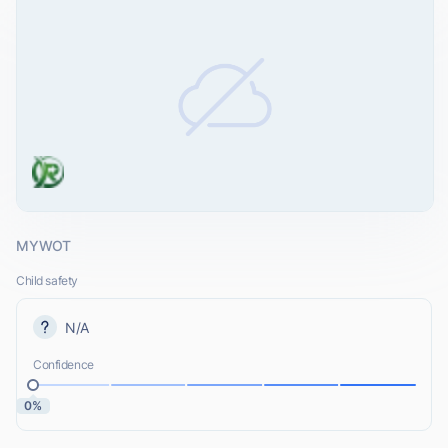
MYWOT
Child safety
N/A
Confidence
0%