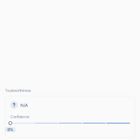
Trustworthiness
N/A
Confidence
0%