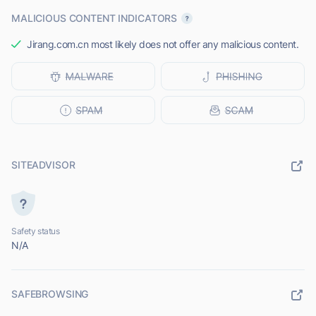
MALICIOUS CONTENT INDICATORS
Jirang.com.cn most likely does not offer any malicious content.
SITEADVISOR
Safety status
N/A
SAFEBROWSING