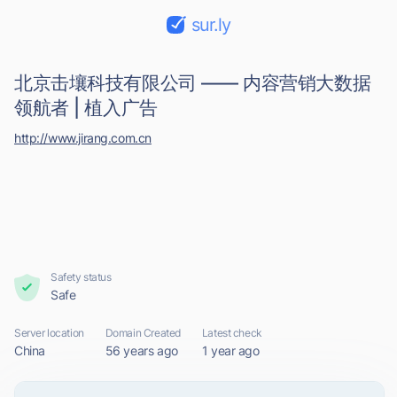
sur.ly
北京击壤科技有限公司 —— 内容营销大数据
领航者 | 植入广告
http://www.jirang.com.cn
Safety status
Safe
Server location
Domain Created
Latest check
China
56 years ago
1 year ago