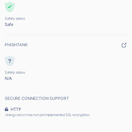
Safety status
Safe
PHISHTANK
Safety status
N/A
SECURE CONNECTION SUPPORT
HTTP
Jirang.com.cn has not yet implemented SSL encryption.