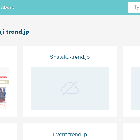
About
nji-trend.jp
Shataku-trend.jp
Event-trend.jp