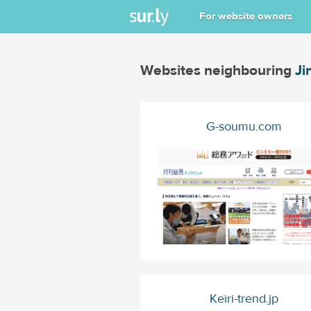
For website owners
Websites neighbouring
Ji
G-soumu.com
Keiri-trend.jp