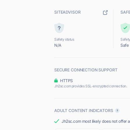
SITEADVISOR
SAF
Safety status
Safety
N/A
Safe
SECURE CONNECTION SUPPORT
HTTPS
Jh2sc.com provides SSL-encrypted connection.
ADULT CONTENT INDICATORS
Jh2sc.com most likely does not offer a