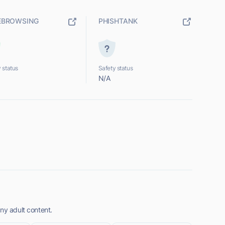
EBROWSING
PHISHTANK
 status
Safety status
N/A
ny adult content.