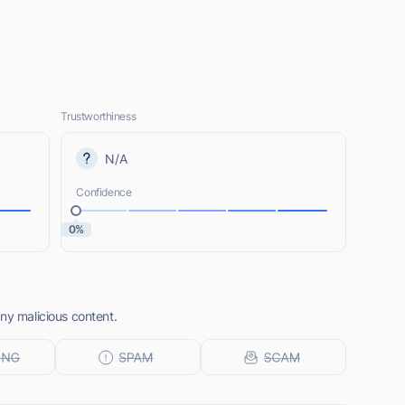
Trustworthiness
N/A
Confidence
0%
ny malicious content.