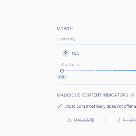
MYWOT
Child safety
N/A
Confidence
0%
MALICIOUS CONTENT INDICATORS
Jh2sc.com most likely does not offer a