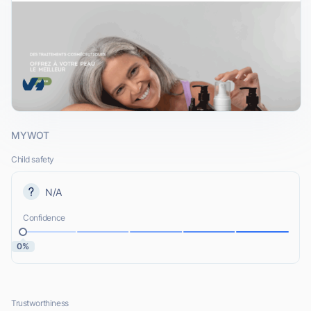
MYWOT
Child safety
N/A
Confidence
0%
Trustworthiness