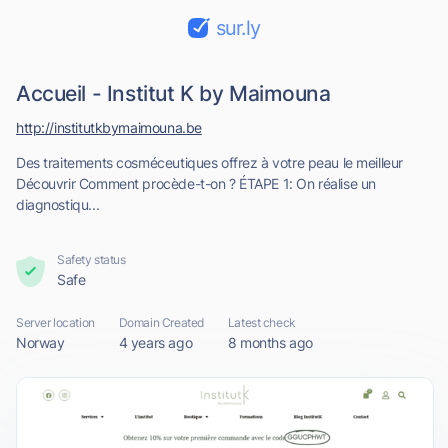
sur.ly
Accueil - Institut K by Maimouna
http://institutkbymaimouna.be
Des traitements cosméceutiques offrez à votre peau le meilleur
Découvrir Comment procède-t-on ? ÉTAPE 1: On réalise un
diagnostiqu...
Safety status
Safe
Server location
Domain Created
Latest check
Norway
4 years ago
8 months ago