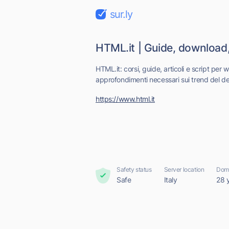
sur.ly
HTML.it | Guide, download,
HTML.it: corsi, guide, articoli e script pe
approfondimenti necessari sui trend del des
https://www.html.it
Safety status
Server location
Doma
Safe
Italy
28 