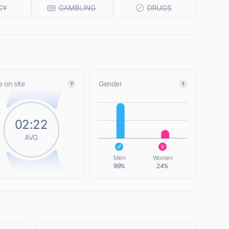
 on site
Gender
L
02:22
AVG
L
Men
Women
99%
24%