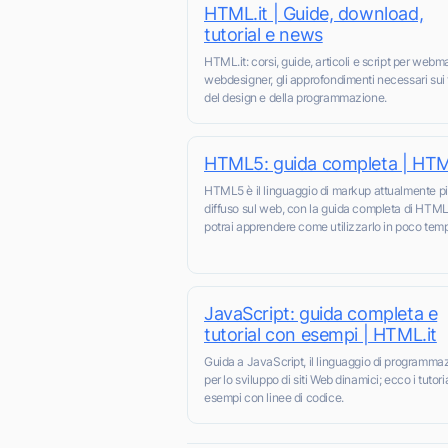
HTML.it | Guide, download,
tutorial e news
HTML.it: corsi, guide, articoli e script per webm
webdesigner, gli approfondimenti necessari sui
del design e della programmazione.
HTML5: guida completa | HTM
HTML5 è il linguaggio di markup attualmente p
diffuso sul web, con la guida completa di HTML.
potrai apprendere come utilizzarlo in poco tem
JavaScript: guida completa e
tutorial con esempi | HTML.it
Guida a JavaScript, il linguaggio di programma
per lo sviluppo di siti Web dinamici; ecco i tutoria
esempi con linee di codice.