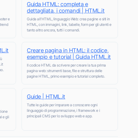
Guida HTML: completa e
dettagliata, i comandi | HTML.it
aster e
Guida all'HTML, linguaggio Web: crea pagine e siti in
 trend
HTML, con immagini, link, tabelle, form per gli utenti e
tanto altro ancora, tutti i comandi.
L.it
Creare pagina in HTML: il codice,
esempio e tutorial | Guida HTML.it
iù
it
Il codice HTML da scrivere per creare la tua prima
po.
pagina web: strumenti base, file e struttura delle
pagine HTML, primo esempio e tutorial completo.
Guide | HTML.it
Tutte le guide per imparare a conoscere ogni
linguaggio di programmazione, i framework e i
zione
principali CMS per lo sviluppo web e app.
l e gli