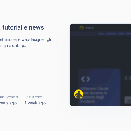
 tutorial e news
r webmaster e webdesigner, gli
ign e della p...
in Created
Latest check
years ago
1 week ago