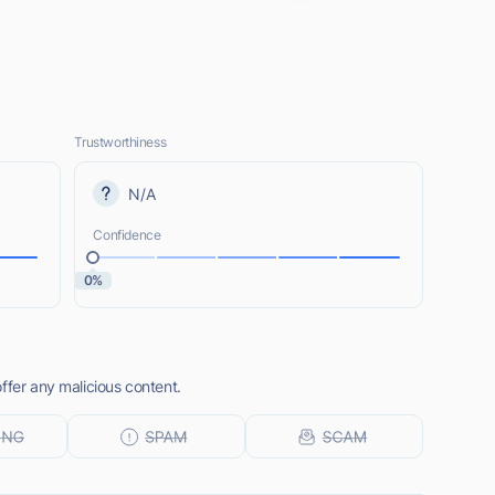
Trustworthiness
N/A
Confidence
0%
ffer any malicious content.