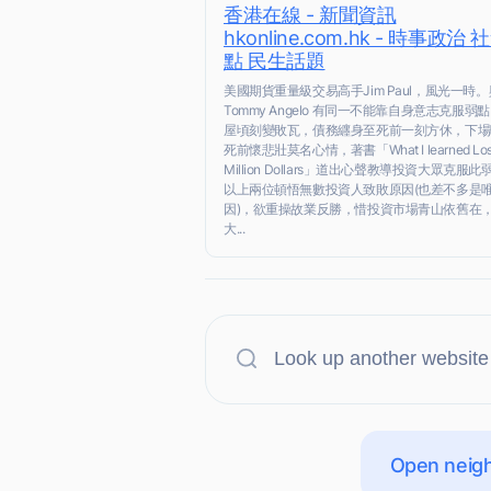
香港在線 - 新聞資訊
hkonline.com.hk - 時事政治
點 民生話題
美國期貨重量級交易高手Jim Paul，風光一時。
Tommy Angelo 有同一不能靠自身意志克服弱
屋頃刻變敗瓦，債務纒身至死前一刻方休，下場
死前懷悲壯莫名心情，著書「What I learned Losi
Million Dollars」道出心聲教導投資大眾克服
以上兩位頓悟無數投資人致敗原因(也差不多是
因)，欲重操故業反勝，惜投資市場青山依舊在
大...
Open neigh