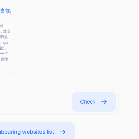
 社會熱
與
點，致金
唏噓。
ng a
此弱點。
唯一主
，以往
Check
bouring websites list