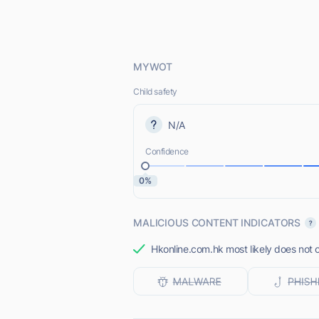
MYWOT
Child safety
N/A
Confidence
0%
MALICIOUS CONTENT INDICATORS
Hkonline.com.hk most likely does not o