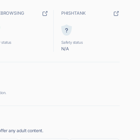
EBROWSING
PHISHTANK
 status
Safety status
N/A
ion.
ffer any adult content.