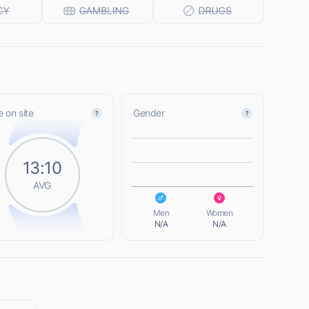
 on site
Gender
L
13:10
AVG
L
Men
Women
N/A
N/A