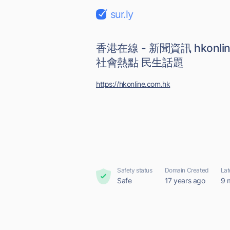
sur.ly
香港在線 - 新聞資訊 hkonlin
社會熱點 民生話題
https://hkonline.com.hk
Safety status
Domain Created
Lat
Safe
17 years ago
9 