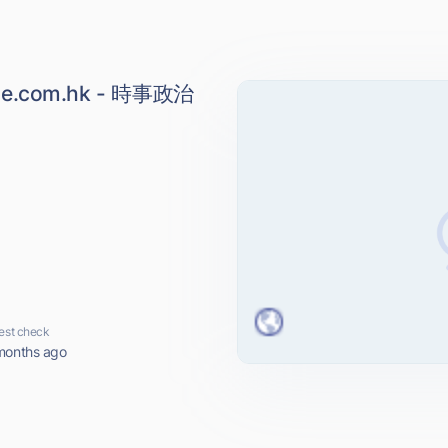
e.com.hk - 時事政治
est check
months ago