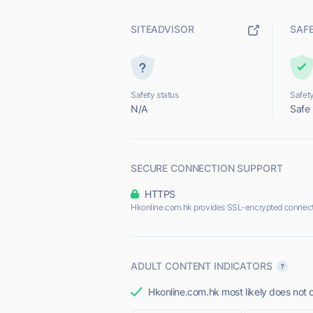
SITEADVISOR
SAF
Safety status
Safety
N/A
Safe
SECURE CONNECTION SUPPORT
HTTPS
Hkonline.com.hk provides SSL-encrypted connect
ADULT CONTENT INDICATORS
Hkonline.com.hk most likely does not o