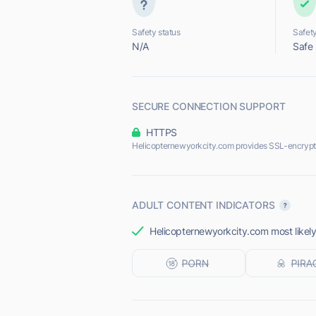
Safety status
Safety
N/A
Safe
SECURE CONNECTION SUPPORT
HTTPS
Helicopternewyorkcity.com provides SSL-encrypt
ADULT CONTENT INDICATORS
Helicopternewyorkcity.com most likely