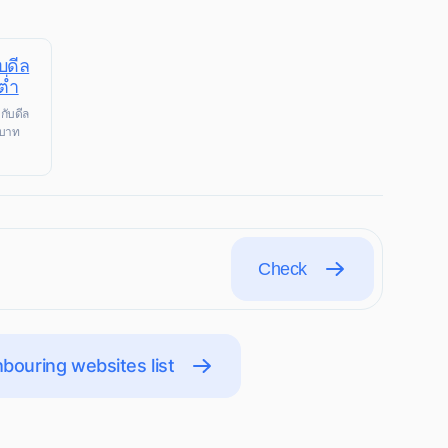
บดีล
ต่ำ
กับดีล
 บาท
Check
bouring websites list