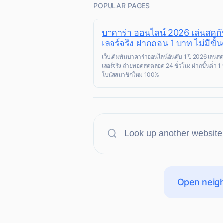
POPULAR PAGES
บาคาร่า ออนไลน์ 2026 เล่นสดกั
เลอร์จริง ฝากถอน 1 บาท ไม่มีขั้น
เว็บเดิมพันบาคาร่าออนไลน์อันดับ 1 ปี 2026 เล่นสด
เลอร์จริง ถ่ายทอดสดตลอด 24 ชั่วโมง ฝากขั้นต่ำ 1
โบนัสสมาชิกใหม่ 100%
Open neigh