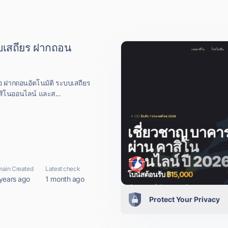
บบเสถียร ฝากถอน
ือ ฝากถอนอัตโนมัติ ระบบเสถียร
าสิโนออนไลน์ และส...
ain Created
Latest check
years ago
1 month ago
Protect Your Privacy