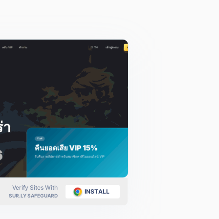
Verify Sites With
INSTALL
SUR.LY SAFEGUARD