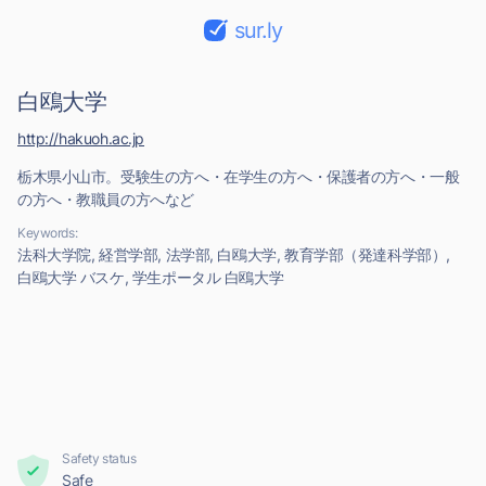
sur.ly
白鴎大学
http://hakuoh.ac.jp
栃木県小山市。受験生の方へ・在学生の方へ・保護者の方へ・一般
の方へ・教職員の方へなど
Keywords:
法科大学院, 経営学部, 法学部, 白鴎大学, 教育学部（発達科学部）,
白鴎大学 バスケ, 学生ポータル 白鴎大学
Safety status
Safe