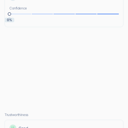
Confidence
0%
Trustworthiness