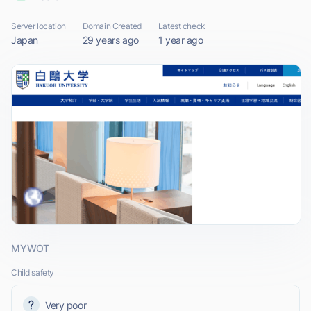
Server location
Domain Created
Latest check
Japan
29 years ago
1 year ago
MYWOT
Child safety
Very poor