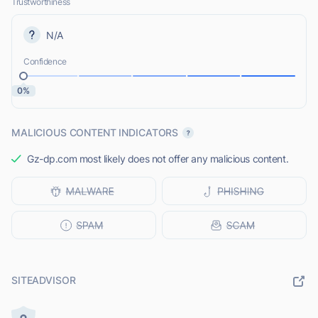
Trustworthiness
N/A
Confidence
0%
MALICIOUS CONTENT INDICATORS
Gz-dp.com most likely does not offer any malicious content.
SITEADVISOR