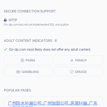
SECURE CONNECTION SUPPORT
HTTP
Gz-dp.com has not yet implemented SSL encryption.
ADULT CONTENT INDICATORS
Gz-dp.com most likely does not offer any adult content.
POPULAR PAGES
广州防水补漏公司_广州加固公司_房屋纠偏_广东