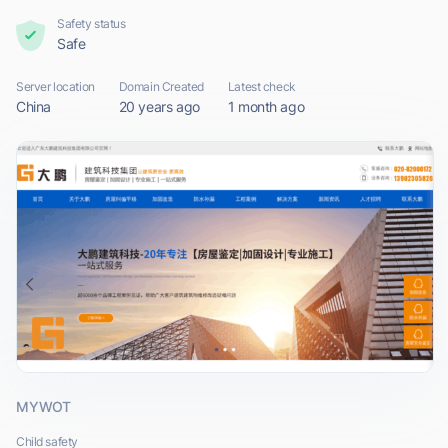
Safety status
Safe
Server location
Domain Created
Latest check
China
20 years ago
1 month ago
MYWOT
Child safety