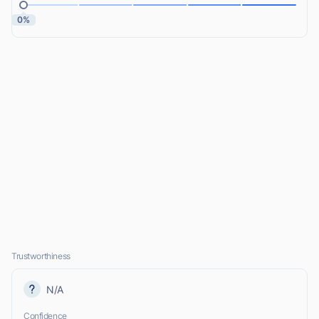
0%
Trustworthiness
N/A
Confidence