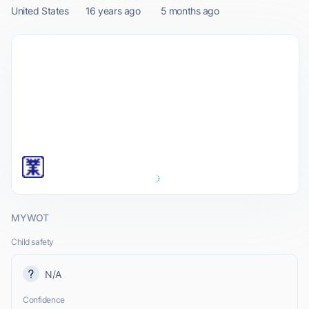
United States
16 years ago
5 months ago
MYWOT
Child safety
N/A
Confidence