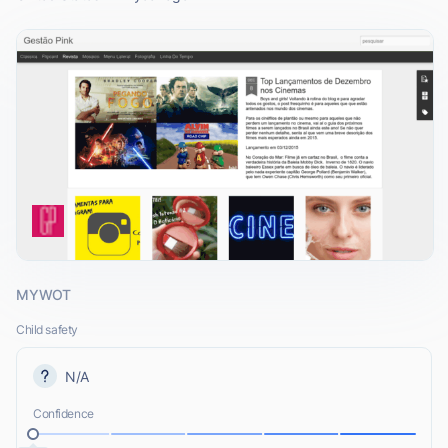
MYWOT
Child safety
N/A
Confidence