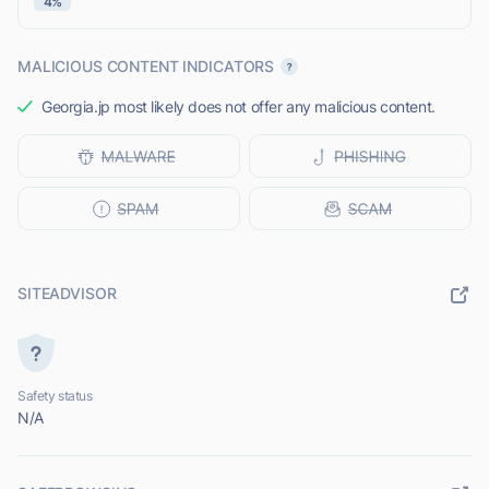
4%
MALICIOUS CONTENT INDICATORS
Georgia.jp most likely does not offer any malicious content.
SITEADVISOR
Safety status
N/A