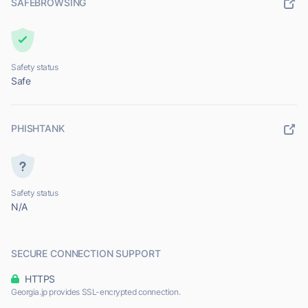
SAFEBROWSING
Safety status
Safe
PHISHTANK
Safety status
N/A
SECURE CONNECTION SUPPORT
HTTPS
Georgia.jp provides SSL-encrypted connection.