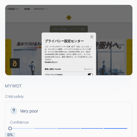
MYWOT
Child safety
Very poor
Confidence
0%