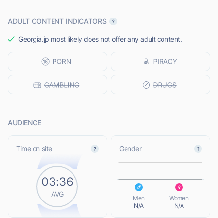
ADULT CONTENT INDICATORS
Georgia.jp most likely does not offer any adult content.
AUDIENCE
L
Time on site
Gender
03:36
L
AVG
Men
Women
N/A
N/A