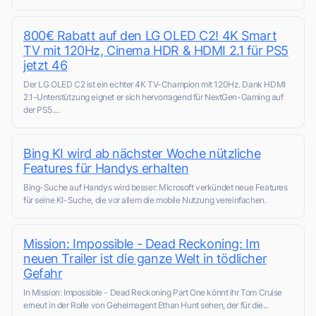
800€ Rabatt auf den LG OLED C2! 4K Smart
TV mit 120Hz, Cinema HDR & HDMI 2.1 für PS5
jetzt 46
Der LG OLED C2 ist ein echter 4K TV-Champion mit 120Hz. Dank HDMI
2.1-Unterstützung eignet er sich hervorragend für NextGen-Gaming auf
der PS5....
Bing KI wird ab nächster Woche nützliche
Features für Handys erhalten
Bing-Suche auf Handys wird besser: Microsoft verkündet neue Features
für seine KI-Suche, die vor allem die mobile Nutzung vereinfachen.
Mission: Impossible - Dead Reckoning: Im
neuen Trailer ist die ganze Welt in tödlicher
Gefahr
In Mission: Impossible - Dead Reckoning Part One könnt ihr Tom Cruise
erneut in der Rolle von Geheimagent Ethan Hunt sehen, der für die...