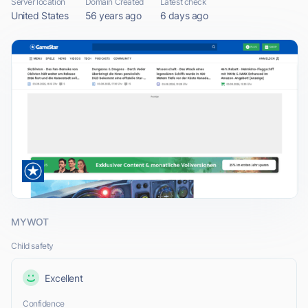
Server location
Domain Created
Latest check
United States
56 years ago
6 days ago
MYWOT
Child safety
Excellent
Confidence