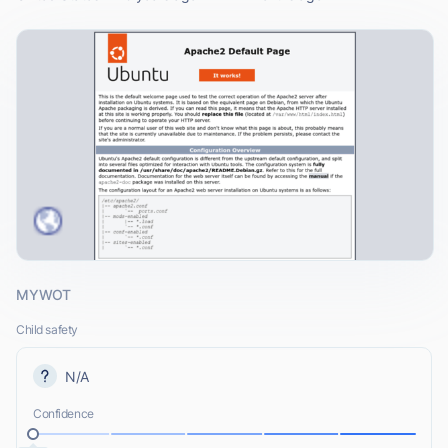
MYWOT
Child safety
N/A
Confidence