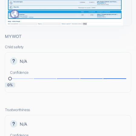
MYWOT
Child safety
N/A
Confidence
0%
Trustworthiness
N/A
Confidence