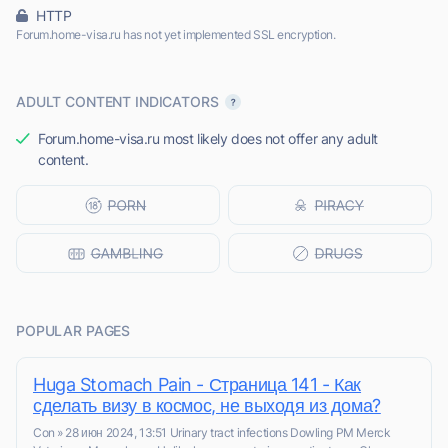
HTTP
Forum.home-visa.ru has not yet implemented SSL encryption.
ADULT CONTENT INDICATORS
Forum.home-visa.ru most likely does not offer any adult
content.
POPULAR PAGES
Huga Stomach Pain - Страница 141 - Как
сделать визу в космос, не выходя из дома?
Con » 28 июн 2024, 13:51 Urinary tract infections Dowling PM Merck