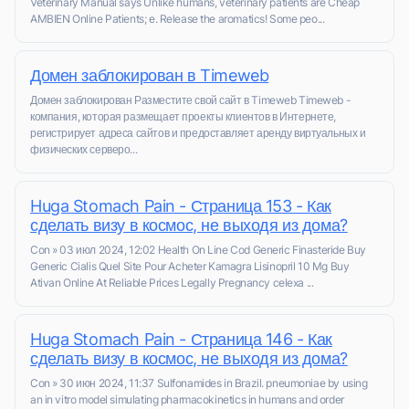
Veterinary Manual says Unlike humans, veterinary patients are Cheap
AMBIEN Online Patients; e. Release the aromatics! Some peo...
Домен заблокирован в Timeweb
Домен заблокирован Разместите свой сайт в Timeweb Timeweb -
компания, которая размещает проекты клиентов в Интернете,
регистрирует адреса сайтов и предоставляет аренду виртуальных и
физических серверо...
Huga Stomach Pain - Страница 153 - Как
сделать визу в космос, не выходя из дома?
Con » 03 июл 2024, 12:02 Health On Line Cod Generic Finasteride Buy
Generic Cialis Quel Site Pour Acheter Kamagra Lisinopril 10 Mg Buy
Ativan Online At Reliable Prices Legally Pregnancy celexa ...
Huga Stomach Pain - Страница 146 - Как
сделать визу в космос, не выходя из дома?
Con » 30 июн 2024, 11:37 Sulfonamides in Brazil. pneumoniae by using
an in vitro model simulating pharmacokinetics in humans and order