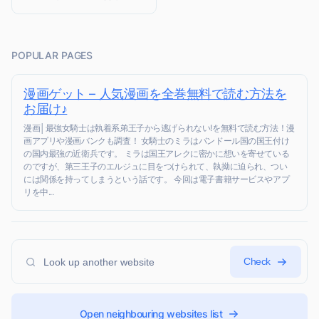
POPULAR PAGES
漫画ゲット – 人気漫画を全巻無料で読む方法を
お届け♪
漫画│最強女騎士は執着系弟王子から逃げられない!を無料で読む方法！漫
画アプリや漫画バンクも調査！ 女騎士のミラはバンドール国の国王付け
の国内最強の近衛兵です。 ミラは国王アレクに密かに想いを寄せている
のですが、第三王子のエルジュに目をつけられて、執拗に迫られ、つい
には関係を持ってしまうという話です。 今回は電子書籍サービスやアプ
リを中...
Check
Open neighbouring websites list