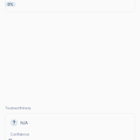
0%
Trustworthiness
N/A
Confidence