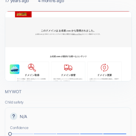
17 years ago
4 months ago
MYWOT
Child safety
N/A
Confidence