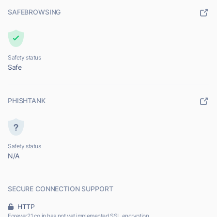
SAFEBROWSING
Safety status
Safe
PHISHTANK
Safety status
N/A
SECURE CONNECTION SUPPORT
HTTP
Forever21.co.jp has not yet implemented SSL encryption.