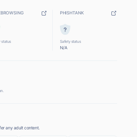
EBROWSING
PHISHTANK
 status
Safety status
N/A
on.
fer any adult content.