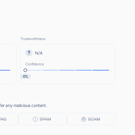
Trustworthiness
N/A
Confidence
0%
fer any malicious content.