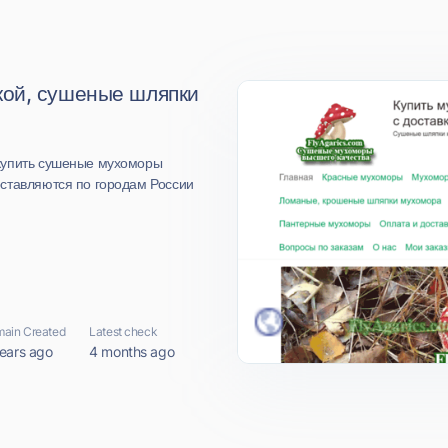
кой, сушеные шляпки
купить сушеные мухоморы
ставляются по городам России
ain Created
Latest check
ears ago
4 months ago