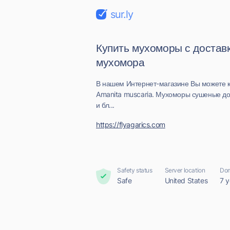
sur.ly
Купить мухоморы с достав
мухомора
В нашем Интернет-магазине Вы можете 
Amanita muscaria. Мухоморы сушеные до
и бл...
https://flyagarics.com
Safety status
Server location
Dom
Safe
United States
7 y