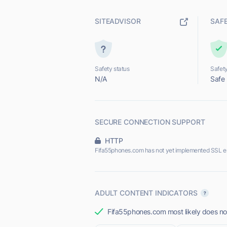
SITEADVISOR
SAF
Safety status
Safety
N/A
Safe
SECURE CONNECTION SUPPORT
HTTP
Fifa55phones.com has not yet implemented SSL e
ADULT CONTENT INDICATORS
Fifa55phones.com most likely does not