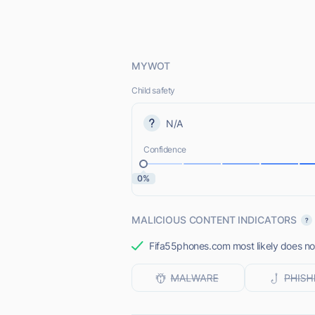
MYWOT
Child safety
N/A
Confidence
0%
MALICIOUS CONTENT INDICATORS
Fifa55phones.com most likely does not