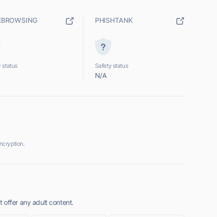
EBROWSING
PHISHTANK
 status
Safety status
N/A
ncryption.
 offer any adult content.