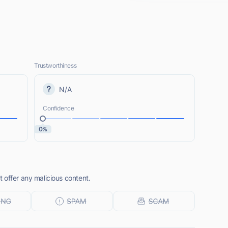
Trustworthiness
N/A
Confidence
0%
 offer any malicious content.