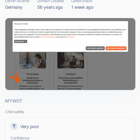
Server location
Domain Created
Latest check
Germany
56 years ago
1 week ago
MYWOT
Child safety
Very poor
Confidence