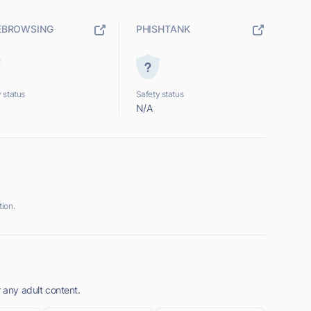
EBROWSING
PHISHTANK
 status
Safety status
N/A
ion.
r any adult content.