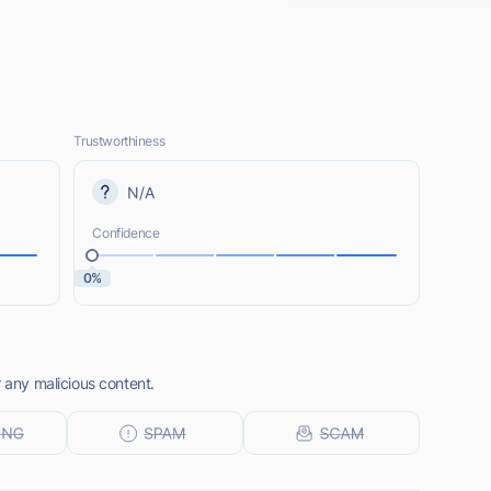
Trustworthiness
N/A
Confidence
0%
r any malicious content.