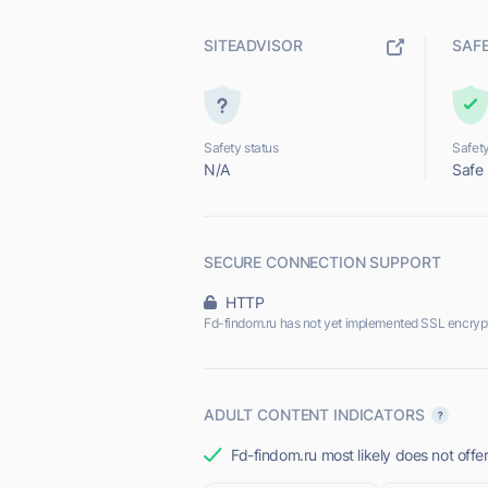
SITEADVISOR
SAF
Safety status
Safety
N/A
Safe
SECURE CONNECTION SUPPORT
HTTP
Fd-findom.ru has not yet implemented SSL encrypt
ADULT CONTENT INDICATORS
Fd-findom.ru most likely does not offe