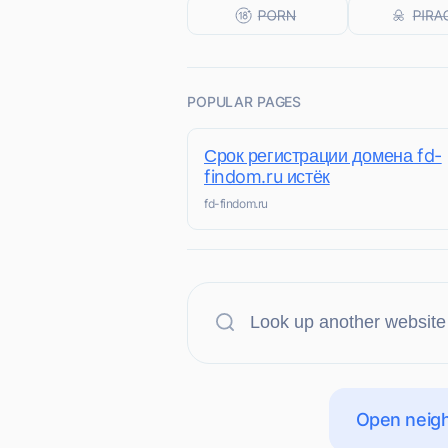
POPULAR PAGES
Срок регистрации домена fd-
findom.ru истёк
fd-findom.ru
Open neigh