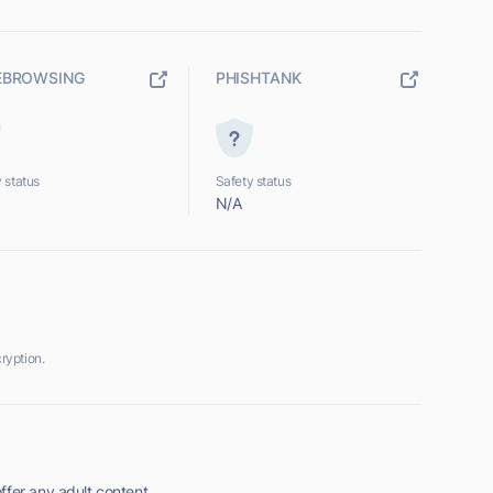
EBROWSING
PHISHTANK
 status
Safety status
N/A
ryption.
ffer any adult content.