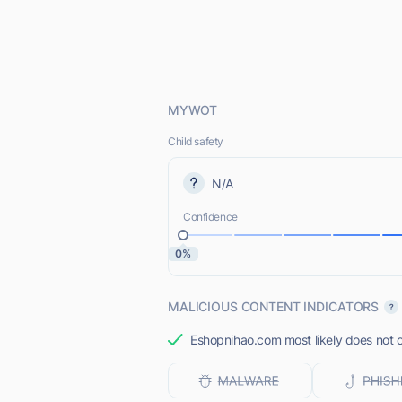
MYWOT
Child safety
N/A
Confidence
0%
MALICIOUS CONTENT INDICATORS
Eshopnihao.com most likely does not o