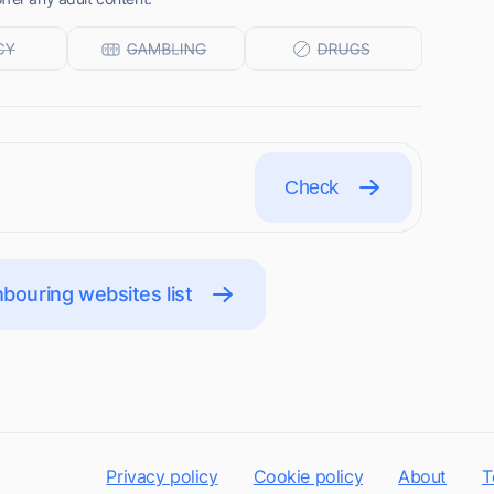
Check
bouring websites list
Privacy policy
Cookie policy
About
T