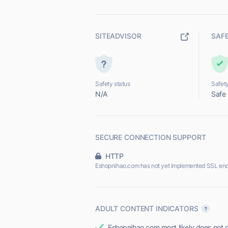
SITEADVISOR
SAF
Safety status
Safety
N/A
Safe
SECURE CONNECTION SUPPORT
HTTP
Eshopnihao.com has not yet implemented SSL enc
ADULT CONTENT INDICATORS
Eshopnihao.com most likely does not o