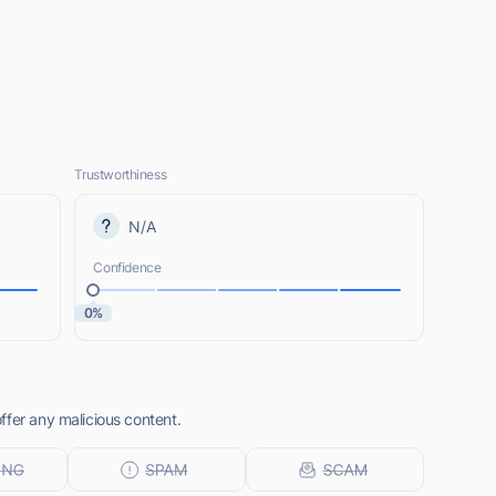
Trustworthiness
N/A
Confidence
0%
ffer any malicious content.