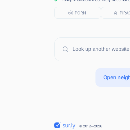
Open neigh
sur.ly
© 2012—2026