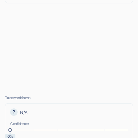
Trustworthiness
N/A
Confidence
0%