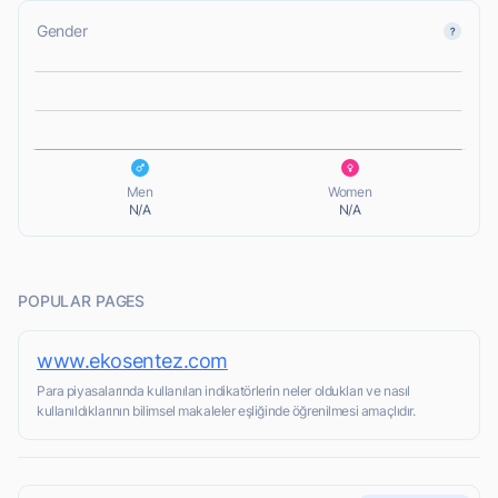
Gender
L
L
Men
Women
N/A
N/A
POPULAR PAGES
www.ekosentez.com
Para piyasalarında kullanılan indikatörlerin neler oldukları ve nasıl
kullanıldıklarının bilimsel makaleler eşliğinde öğrenilmesi amaçlıdır.