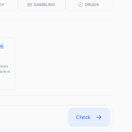
Dé
!
tures
Bank.nl
Check