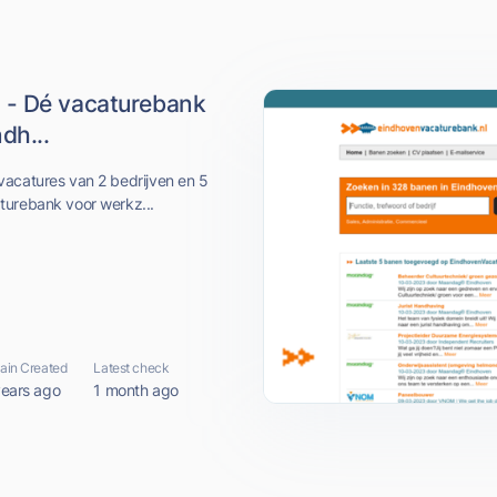
 - Dé vacaturebank
dh...
vacatures van 2 bedrijven en 5
turebank voor werkz...
in Created
Latest check
years ago
1 month ago