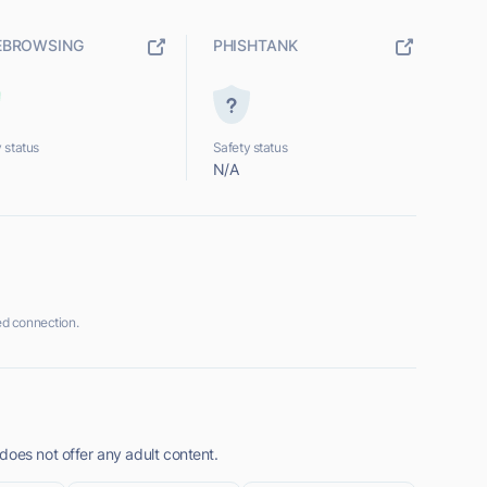
EBROWSING
PHISHTANK
 status
Safety status
N/A
d connection.
does not offer any adult content.