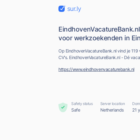
sur.ly
EindhovenVacatureBank.nl
voor werkzoekenden in Ein
Op EindhovenVacatureBank.nl vind je 119 
CV's. EindhovenVacatureBank.nl - Dé vaca
https://www.eindhovenvacaturebank.nl
Safety status
Server location
Doma
Safe
Netherlands
21 